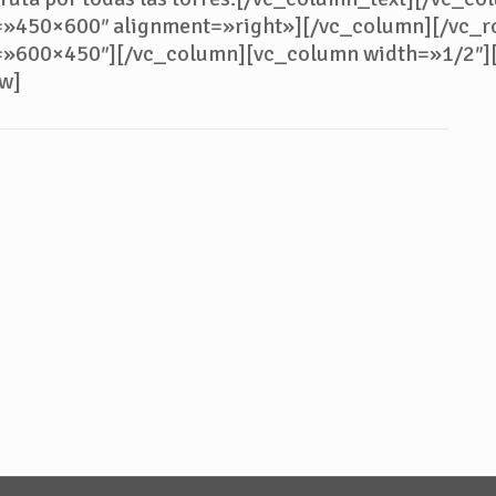
=»450×600″ alignment=»right»][/vc_column][/vc_r
=»600×450″][/vc_column][vc_column width=»1/2″]
w]