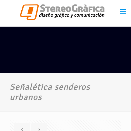
Señalética senderos
urbanos